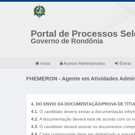
Portal de Processos Sel
Governo de Rondônia
Inicio
Acesso Administrativo
Entrar
FHEMERON - Agente em Atividades Admini
4. DO ENVIO DA DOCUMENTAÇÃO/PROVA DE TÍT
4.1.
O candidato deverá enviar a documentação informad
4.2.
A documentação deverá está de acordo com os req
4.3.
O candidato deverá anexar os documentos comprob
4.4.
Cada comprovante deve ser digitalizado e anexado