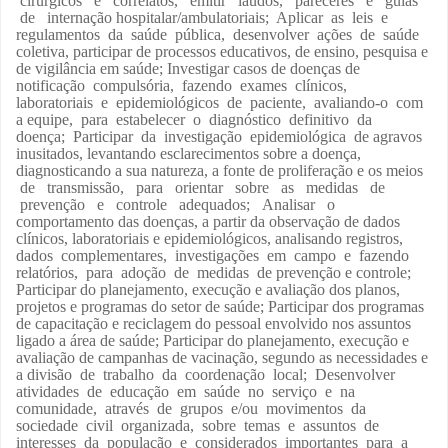
cirúrgicos e correlatos, emitir laudos, pareceres e guias
de internação hospitalar/ambulatoriais; Aplicar as leis e
regulamentos da saúde pública, desenvolver ações de saúde
coletiva, participar de processos educativos, de ensino, pesquisa e
de vigilância em saúde; Investigar casos de doenças de
notificação compulsória, fazendo exames clínicos,
laboratoriais e epidemiológicos de paciente, avaliando-o com
a equipe, para estabelecer o diagnóstico definitivo da
doença; Participar da investigação epidemiológica de agravos
inusitados, levantando esclarecimentos sobre a doença,
diagnosticando a sua natureza, a fonte de proliferação e os meios
de transmissão, para orientar sobre as medidas de
prevenção e controle adequados; Analisar o
comportamento das doenças, a partir da observação de dados
clínicos, laboratoriais e epidemiológicos, analisando registros,
dados complementares, investigações em campo e fazendo
relatórios, para adoção de medidas de prevenção e controle;
Participar do planejamento, execução e avaliação dos planos,
projetos e programas do setor de saúde; Participar dos programas
de capacitação e reciclagem do pessoal envolvido nos assuntos
ligado a área de saúde; Participar do planejamento, execução e
avaliação de campanhas de vacinação, segundo as necessidades e
a divisão de trabalho da coordenação local; Desenvolver
atividades de educação em saúde no serviço e na
comunidade, através de grupos e/ou movimentos da
sociedade civil organizada, sobre temas e assuntos de
interesses da população e considerados importantes para a