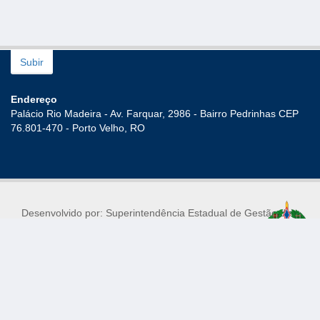
Subir
Endereço
Palácio Rio Madeira - Av. Farquar, 2986 - Bairro Pedrinhas CEP
76.801-470 - Porto Velho, RO
Desenvolvido por: Superintendência Estadual de Gestão de
Pessoas
Mantido por: Superintendência Estadual de Tecnologia da
Informação e Comunicação
© 2017 - Governo do Estado de Rondônia