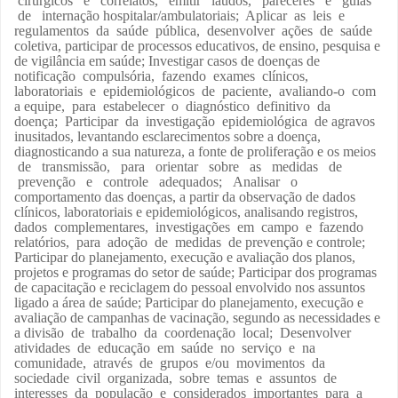
cirúrgicos e correlatos, emitir laudos, pareceres e guias
de internação hospitalar/ambulatoriais; Aplicar as leis e
regulamentos da saúde pública, desenvolver ações de saúde
coletiva, participar de processos educativos, de ensino, pesquisa e
de vigilância em saúde; Investigar casos de doenças de
notificação compulsória, fazendo exames clínicos,
laboratoriais e epidemiológicos de paciente, avaliando-o com
a equipe, para estabelecer o diagnóstico definitivo da
doença; Participar da investigação epidemiológica de agravos
inusitados, levantando esclarecimentos sobre a doença,
diagnosticando a sua natureza, a fonte de proliferação e os meios
de transmissão, para orientar sobre as medidas de
prevenção e controle adequados; Analisar o
comportamento das doenças, a partir da observação de dados
clínicos, laboratoriais e epidemiológicos, analisando registros,
dados complementares, investigações em campo e fazendo
relatórios, para adoção de medidas de prevenção e controle;
Participar do planejamento, execução e avaliação dos planos,
projetos e programas do setor de saúde; Participar dos programas
de capacitação e reciclagem do pessoal envolvido nos assuntos
ligado a área de saúde; Participar do planejamento, execução e
avaliação de campanhas de vacinação, segundo as necessidades e
a divisão de trabalho da coordenação local; Desenvolver
atividades de educação em saúde no serviço e na
comunidade, através de grupos e/ou movimentos da
sociedade civil organizada, sobre temas e assuntos de
interesses da população e considerados importantes para a