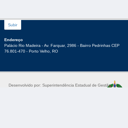
Subir
Endereço
Palácio Rio Madeira - Av. Farquar, 2986 - Bairro Pedrinhas CEP
76.801-470 - Porto Velho, RO
Desenvolvido por: Superintendência Estadual de Gestão de
Pessoas
Mantido por: Superintendência Estadual de Tecnologia da
Informação e Comunicação
© 2017 - Governo do Estado de Rondônia