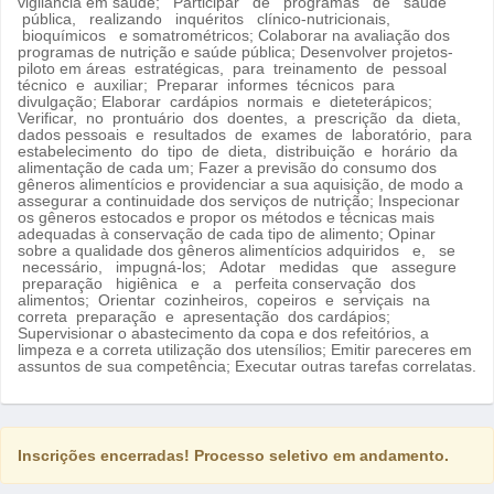
vigilância em saúde; Participar de programas de saúde
pública, realizando inquéritos clínico-nutricionais,
bioquímicos e somatrométricos; Colaborar na avaliação dos
programas de nutrição e saúde pública; Desenvolver projetos-
piloto em áreas estratégicas, para treinamento de pessoal
técnico e auxiliar; Preparar informes técnicos para
divulgação; Elaborar cardápios normais e dieteterápicos;
Verificar, no prontuário dos doentes, a prescrição da dieta,
dados pessoais e resultados de exames de laboratório, para
estabelecimento do tipo de dieta, distribuição e horário da
alimentação de cada um; Fazer a previsão do consumo dos
gêneros alimentícios e providenciar a sua aquisição, de modo a
assegurar a continuidade dos serviços de nutrição; Inspecionar
os gêneros estocados e propor os métodos e técnicas mais
adequadas à conservação de cada tipo de alimento; Opinar
sobre a qualidade dos gêneros alimentícios adquiridos e, se
necessário, impugná-los; Adotar medidas que assegure
preparação higiênica e a perfeita conservação dos
alimentos; Orientar cozinheiros, copeiros e serviçais na
correta preparação e apresentação dos cardápios;
Supervisionar o abastecimento da copa e dos refeitórios, a
limpeza e a correta utilização dos utensílios; Emitir pareceres em
assuntos de sua competência; Executar outras tarefas correlatas.
Inscrições encerradas! Processo seletivo em andamento.